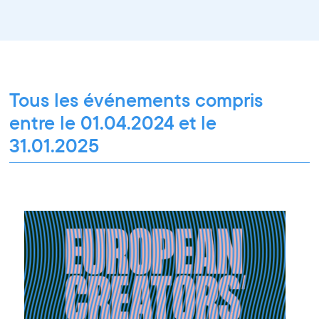
Résidence
Formation professionnelle
Restitution
Paroles d'entrepreneurs
Les Matinées du Pôle PIXEL
Pixel Break
Les Ateliers du Pôle PIXEL
Pour les professionnel·le·s
Vie associative
Pour tous les publics
Tous les événements compris
entre le 01.04.2024 et le
31.01.2025