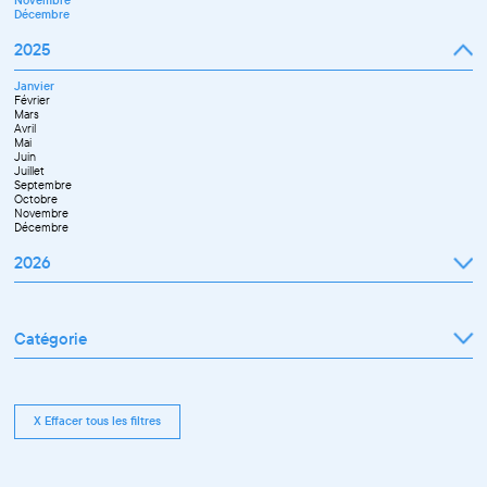
Novembre
Décembre
2025
Janvier
Février
Mars
Avril
Mai
Juin
Juillet
Septembre
Octobre
Novembre
Décembre
2026
Janvier
Février
Mars
Catégorie
Avril
Mai
Juin
Tout afficher
Septembre
Exposition
Octobre
Rencontre pro
Novembre
Conférence
X Effacer tous les filtres
Workshop pro
Ateliers découverte et stage
Spectacle
Projection