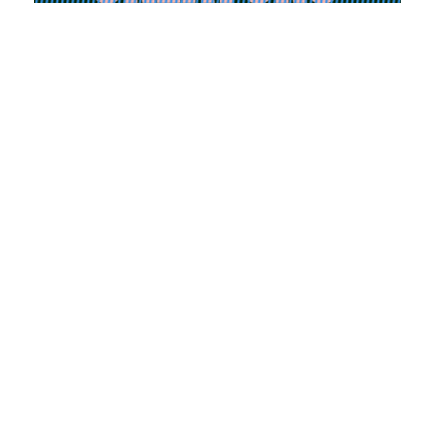
Formation professionnelle
08.04.2024
12.04.2024
European Creators’ Lab – Development Lab
2024
Lire la suite
Inscription au Development Lab 2024