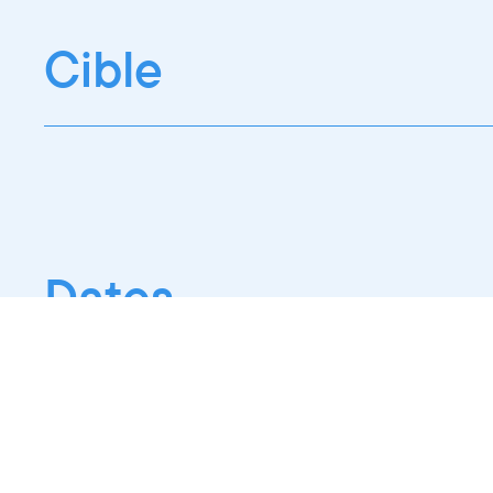
Cible
Tout afficher
Professionnel
Public
Dates
Tout afficher
-
À partir d'auj