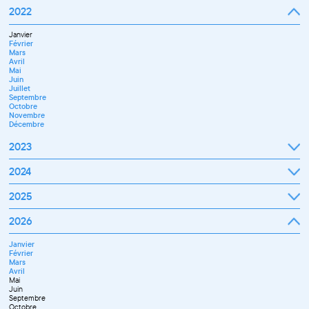
Septembre
2022
Octobre
Novembre
Janvier
Décembre
Février
Mars
Avril
Mai
Juin
Juillet
Septembre
Octobre
Novembre
Décembre
2023
Janvier
2024
Février
Mars
Janvier
2025
Avril
Février
Mai
Mars
Juin
Janvier
2026
Avril
Septembre
Février
Mai
Octobre
Mars
Juin
Novembre
Janvier
Avril
Juillet
Décembre
Février
Mai
Septembre
Mars
Juin
Novembre
Avril
Juillet
Décembre
Mai
Septembre
Juin
Octobre
Septembre
Novembre
Octobre
Décembre