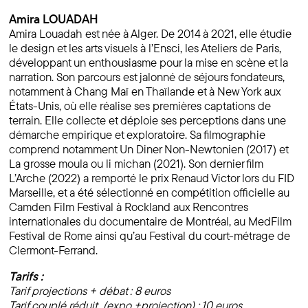
Amira LOUADAH
Amira Louadah est née à Alger. De 2014 à 2021, elle étudie
le design et les arts visuels à l’Ensci, les Ateliers de Paris,
développant un enthousiasme pour la mise en scène et la
narration. Son parcours est jalonné de séjours fondateurs,
notamment à Chang Maï en Thaïlande et à New York aux
États-Unis, où elle réalise ses premières captations de
terrain. Elle collecte et déploie ses perceptions dans une
démarche empirique et exploratoire. Sa filmographie
comprend notamment Un Diner Non-Newtonien (2017) et
La grosse moula ou li michan (2021). Son dernier film
L’Arche (2022) a remporté le prix Renaud Victor lors du FID
Marseille, et a été sélectionné en compétition officielle au
Camden Film Festival à Rockland aux Rencontres
internationales du documentaire de Montréal, au MedFilm
Festival de Rome ainsi qu’au Festival du court-métrage de
Clermont-Ferrand.
Tarifs :
Tarif projections + débat : 8 euros
Tarif couplé réduit (expo +projection) : 10 euros