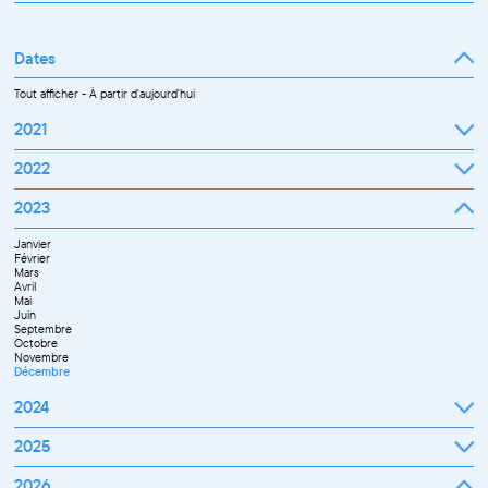
Tout afficher
Professionnel
Public
Dates
Tout afficher
-
À partir d'aujourd'hui
2021
Septembre
2022
Octobre
Novembre
Janvier
2023
Décembre
Février
Mars
Janvier
Avril
Février
Mai
Mars
Juin
Avril
Juillet
Mai
Septembre
Juin
Octobre
Septembre
Novembre
Octobre
Décembre
Novembre
Décembre
2024
Janvier
2025
Février
Mars
Janvier
2026
Avril