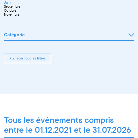
Juin
Octobre
Septembre
Novembre
Octobre
Décembre
Novembre
Catégorie
Tout afficher
Exposition
Rencontre pro
Conférence
X Effacer tous les filtres
Workshop pro
Ateliers découverte et stage
Spectacle
Projection
Résidence
Formation professionnelle
Restitution
Paroles d'entrepreneurs
Les Matinées du Pôle PIXEL
Pixel Break
Les Ateliers du Pôle PIXEL
Pour les professionnel·le·s
Vie associative
Pour tous les publics
Tous les événements compris
entre le 01.12.2021 et le 31.07.2026