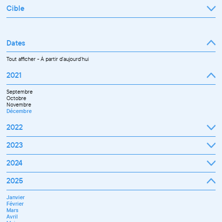
Cible
Tout afficher
Professionnel
Public
Dates
Tout afficher
-
À partir d'aujourd'hui
2021
Septembre
Octobre
Novembre
Décembre
2022
Janvier
2023
Février
Mars
Janvier
2024
Avril
Février
Mai
Mars
Juin
Janvier
2025
Avril
Juillet
Février
Mai
Septembre
Mars
Juin
Octobre
Janvier
Avril
Septembre
Novembre
Février
Mai
Octobre
Décembre
Mars
Juin
Novembre
Avril
Juillet
Décembre