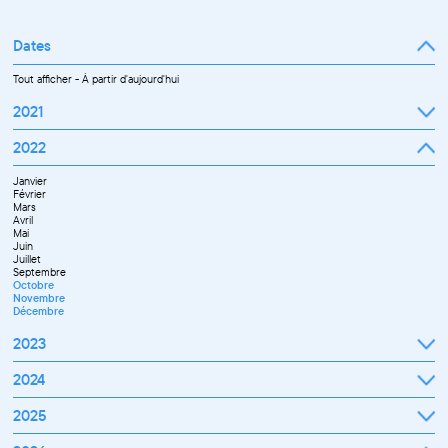
Tout afficher
Professionnel
Public
Dates
Tout afficher
-
À partir d'aujourd'hui
2021
Septembre
2022
Octobre
Novembre
Janvier
Décembre
Février
Mars
Avril
Mai
Juin
Juillet
Septembre
Octobre
Novembre
Décembre
2023
Janvier
2024
Février
Mars
Janvier
2025
Avril
Février
Mai
Mars
Juin