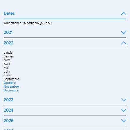
Tout afficher
Professionnel
Public
Dates
Tout afficher
-
À partir d'aujourd'hui
2021
Septembre
2022
Octobre
Novembre
Janvier
Décembre
Février
Mars
Avril
Mai
Juin
Juillet
Septembre
Octobre
Novembre
Décembre
2023
Janvier
2024
Février
Mars
Janvier
2025
Avril
Février
Mai
Mars
Juin