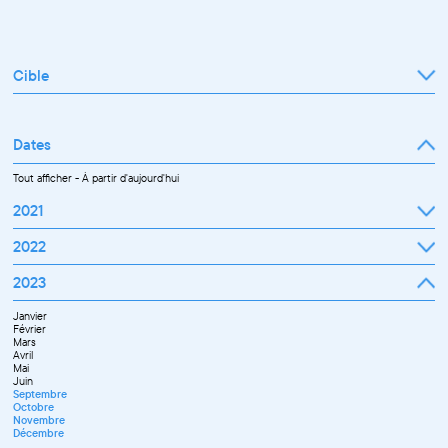
Cible
Tout afficher
Professionnel
Public
Dates
Tout afficher
-
À partir d'aujourd'hui
2021
Septembre
2022
Octobre
Novembre
Janvier
2023
Décembre
Février
Mars
Janvier
Avril
Février
Mai
Mars
Juin
Avril
Juillet
Mai
Septembre
Juin
Octobre
Septembre
Novembre
Octobre
Décembre
Novembre
Décembre