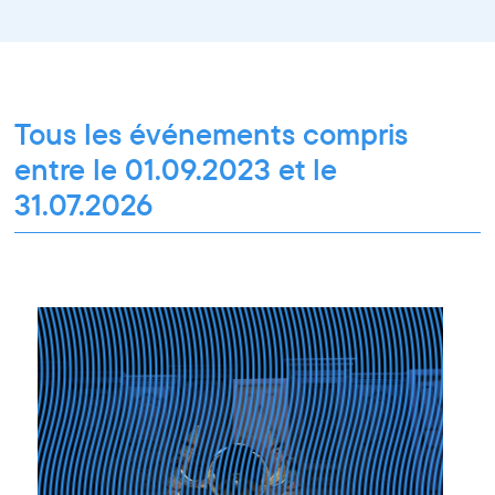
Restitution
Paroles d'entrepreneurs
Les Matinées du Pôle PIXEL
Pixel Break
Les Ateliers du Pôle PIXEL
Pour les professionnel·le·s
Vie associative
Pour tous les publics
Tous les événements compris
entre le 01.09.2023 et le
31.07.2026