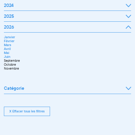
2024
Janvier
2025
Février
Mars
Janvier
2026
Avril
Février
Mai
Mars
Juin
Janvier
Avril
Juillet
Février
Mai
Septembre
Mars
Juin
Novembre
Avril
Juillet
Décembre
Mai
Septembre
Juin
Octobre
Septembre
Novembre
Octobre
Décembre
Novembre
Catégorie
Tout afficher
Exposition
Rencontre pro
Conférence
X Effacer tous les filtres
Workshop pro
Ateliers découverte et stage
Spectacle
Projection
Résidence
Formation professionnelle