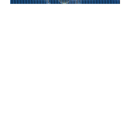
Spectacle
19.09.2023
21.09.2023
Spectacle de création | No reality now de
Vincent Dupont et Charles Ayats
Lire la suite
Inscription