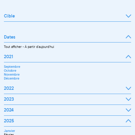
Cible
Tout afficher
Professionnel
Public
Dates
Tout afficher
-
À partir d'aujourd'hui
2021
Septembre
Octobre
Novembre
Décembre
2022
Janvier
2023
Février
Mars
Janvier
2024
Avril
Février
Mai
Mars
Juin
Janvier
2025
Avril
Juillet
Février
Mai
Septembre
Mars
Juin
Octobre
Janvier
Avril
Septembre
Novembre
Février