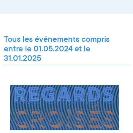
Formation professionnelle
Restitution
Paroles d'entrepreneurs
Les Matinées du Pôle PIXEL
Pixel Break
Les Ateliers du Pôle PIXEL
Pour les professionnel·le·s
Vie associative
Pour tous les publics
Tous les événements compris
entre le 01.05.2024 et le
31.01.2025