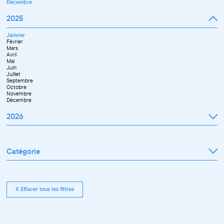
Décembre
2025
Janvier
Février
Mars
Avril
Mai
Juin
Juillet
Septembre
Octobre
Novembre
Décembre
2026
Janvier
Février
Mars
Catégorie
Avril
Mai
Juin
Tout afficher
Septembre
Exposition
Octobre
Rencontre pro
Novembre
Conférence
X Effacer tous les filtres
Workshop pro
Ateliers découverte et stage
Spectacle
Projection
Résidence