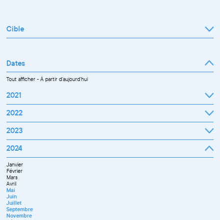
Cible
Tout afficher
Professionnel
Public
Dates
Tout afficher
-
À partir d'aujourd'hui
2021
Septembre
2022
Octobre
Novembre
Janvier
2023
Décembre
Février
Mars
Janvier
2024
Avril
Février
Mai
Mars
Juin
Janvier
Avril
Juillet
Février
Mai
Septembre
Mars
Juin
Octobre
Avril
Septembre
Novembre
Mai
Octobre
Décembre
Juin
Novembre
Juillet
Décembre
Septembre
Novembre