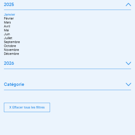
2025
Janvier
Février
Mars
Avril
Mai
Juin
Juillet
Septembre
Octobre
Novembre
Décembre
2026
Janvier
Février
Mars
Catégorie
Avril
Mai
Juin
Tout afficher
Septembre
Exposition
Octobre
Rencontre pro
Novembre
Conférence
X Effacer tous les filtres
Workshop pro
Ateliers découverte et stage
Spectacle
Projection
Résidence
Formation professionnelle
Restitution