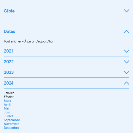
Cible
Tout afficher
Professionnel
Public
Dates
Tout afficher
-
À partir d'aujourd'hui
2021
Septembre
2022
Octobre
Novembre
Janvier
2023
Décembre
Février
Mars
Janvier
2024
Avril
Février
Mai
Mars
Juin
Janvier
Avril
Juillet
Février
Mai
Septembre
Mars
Juin
Octobre
Avril
Septembre
Novembre
Mai
Octobre
Décembre
Juin
Novembre
Juillet
Décembre
Septembre
Novembre
Décembre