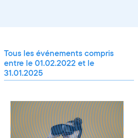
Spectacle
Projection
Résidence
Formation professionnelle
Restitution
Paroles d'entrepreneurs
Les Matinées du Pôle PIXEL
Pixel Break
Les Ateliers du Pôle PIXEL
Pour les professionnel·le·s
Vie associative
Pour tous les publics
Tous les événements compris
entre le 01.02.2022 et le
31.01.2025