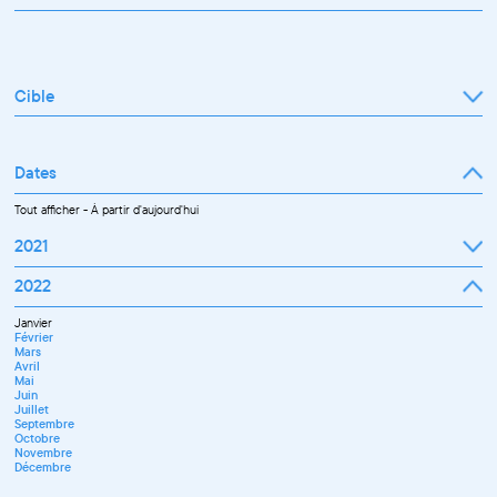
Cible
Tout afficher
Professionnel
Public
Dates
Tout afficher
-
À partir d'aujourd'hui
2021
Septembre
2022
Octobre
Novembre
Janvier
Décembre
Février
Mars
Avril
Mai
Juin
Juillet
Septembre
Octobre
Novembre
Décembre