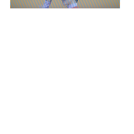
Ateliers découverte et stage
04.10.2021
27.03.2022
Des séances de réalité virtuelle au Studio 24
Lire la suite
Réserver une séance