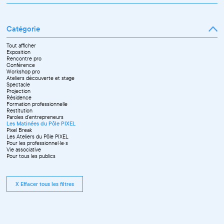
Mars
Janvier
Avril
Février
Mai
Mars
Juin
Catégorie
Avril
Juillet
Mai
Septembre
Juin
Octobre
Tout afficher
Septembre
Novembre
Exposition
Octobre
Décembre
Rencontre pro
Novembre
Conférence
Workshop pro
Ateliers découverte et stage
Spectacle
Projection
Résidence
Formation professionnelle
Restitution
Paroles d'entrepreneurs
Les Matinées du Pôle PIXEL
Pixel Break
Les Ateliers du Pôle PIXEL
Pour les professionnel·le·s
Vie associative
Pour tous les publics
X Effacer tous les filtres