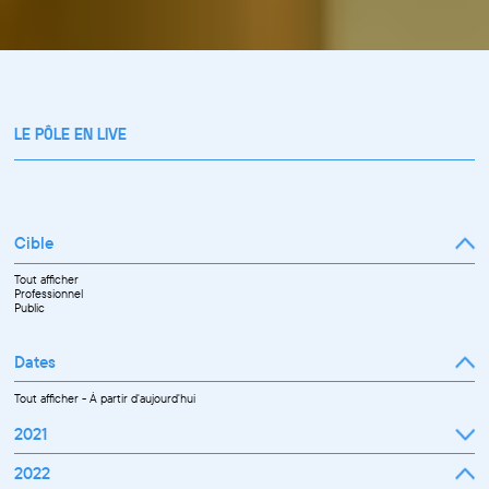
LE PÔLE EN LIVE
Cible
Tout afficher
Professionnel
Public
Dates
Tout afficher
-
À partir d'aujourd'hui
2021
Septembre
2022
Octobre