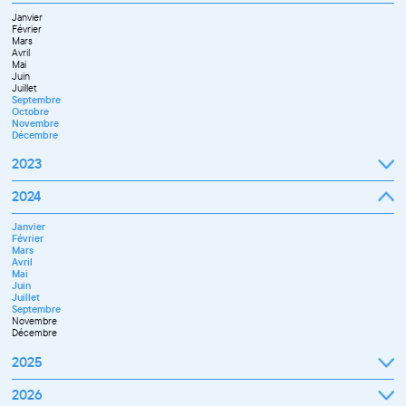
Novembre
Janvier
Décembre
Février
Mars
Avril
Mai
Juin
Juillet
Septembre
Octobre
Novembre
Décembre
2023
Janvier
2024
Février
Mars
Janvier
Avril
Février
Mai
Mars
Juin
Avril
Septembre
Mai
Octobre
Juin
Novembre
Juillet
Décembre
Septembre
Novembre
Décembre
2025
Janvier
2026
Février