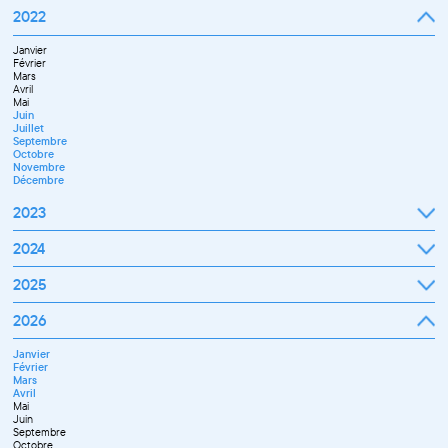
Septembre
2022
Octobre
Novembre
Janvier
Décembre
Février
Mars
Avril
Mai
Juin
Juillet
Septembre
Octobre
Novembre
Décembre
2023
Janvier
2024
Février
Mars
Janvier
2025
Avril
Février
Mai
Mars
Juin
Janvier
2026
Avril
Septembre
Février
Mai
Octobre
Mars
Juin
Novembre
Janvier
Avril
Juillet
Décembre
Février
Mai
Septembre
Mars
Juin
Novembre
Avril
Juillet
Décembre
Mai
Septembre
Juin
Octobre
Septembre
Novembre
Octobre
Décembre