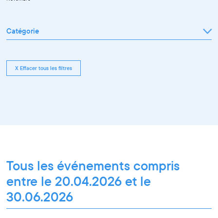
Catégorie
Tout afficher
Exposition
Rencontre pro
Conférence
X Effacer tous les filtres
Workshop pro
Ateliers découverte et stage
Spectacle
Projection
Résidence
Formation professionnelle
Restitution
Paroles d'entrepreneurs
Les Matinées du Pôle PIXEL
Pixel Break
Les Ateliers du Pôle PIXEL
Pour les professionnel·le·s
Vie associative
Pour tous les publics
Tous les événements compris
entre le 20.04.2026 et le
30.06.2026