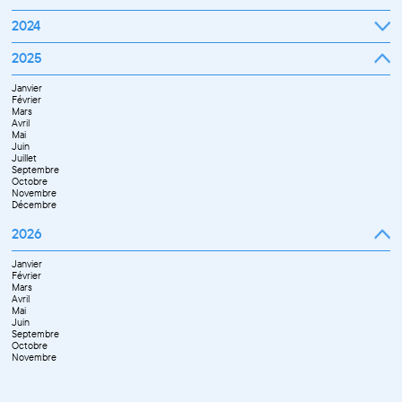
Février
Mars
Janvier
2024
Avril
Février
Mai
Mars
Juin
Janvier
2025
Avril
Juillet
Février
Mai
Septembre
Mars
Juin
Octobre
Janvier
Avril
Septembre
Novembre
Février
Mai
Octobre
Décembre
Mars
Juin
Novembre
Avril
Juillet
Décembre
Mai
Septembre
Juin
Novembre
Juillet
Décembre
Septembre
Octobre
Novembre
Décembre
2026
Janvier
Février
Mars
Avril
Mai
Juin
Septembre
Octobre
Novembre