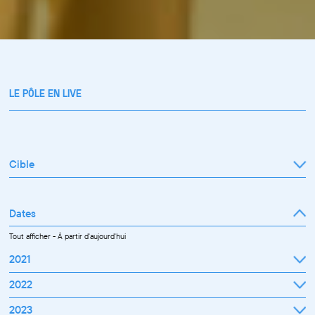
LE PÔLE EN LIVE
Cible
Tout afficher
Professionnel
Public
Dates
Tout afficher
-
À partir d'aujourd'hui
2021
Septembre
2022
Octobre
Novembre
Janvier
2023
Décembre