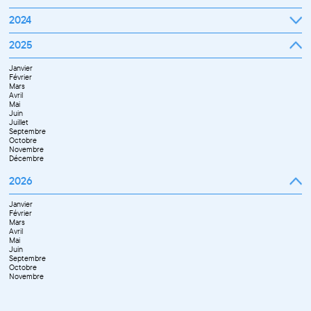
Février
Mars
Janvier
2024
Avril
Février
Mai
Mars
Juin
Janvier
2025
Avril
Juillet
Février
Mai
Septembre
Mars
Juin
Octobre
Janvier
Avril
Septembre
Novembre
Février
Mai
Octobre
Décembre
Mars
Juin
Novembre
Avril
Juillet
Décembre
Mai
Septembre
Juin
Novembre
Juillet
Décembre
Septembre
Octobre
Novembre
Décembre
2026
Janvier
Février
Mars
Avril
Mai
Juin
Septembre
Octobre
Novembre