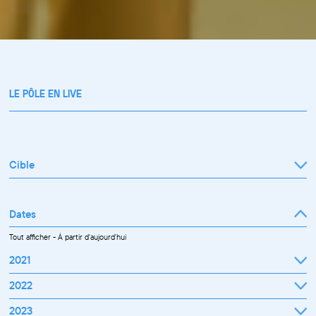
LE PÔLE EN LIVE
Cible
Tout afficher
Professionnel
Public
Dates
Tout afficher
-
À partir d'aujourd'hui
2021
Septembre
2022
Octobre
Novembre
Janvier
2023
Décembre