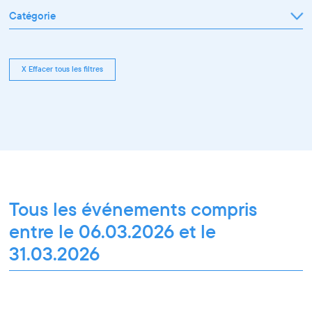
Catégorie
Tout afficher
Exposition
Rencontre pro
Conférence
X Effacer tous les filtres
Workshop pro
Ateliers découverte et stage
Spectacle
Projection
Résidence
Formation professionnelle
Restitution
Paroles d'entrepreneurs
Les Matinées du Pôle PIXEL
Pixel Break
Les Ateliers du Pôle PIXEL
Pour les professionnel·le·s
Vie associative
Pour tous les publics
Tous les événements compris
entre le 06.03.2026 et le
31.03.2026