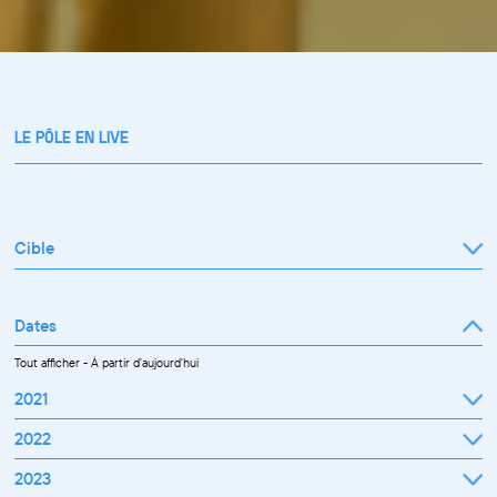
LE PÔLE EN LIVE
Cible
Tout afficher
Professionnel
Public
Dates
Tout afficher
-
À partir d'aujourd'hui
2021
Septembre
2022
Octobre
Novembre
Janvier
2023
Décembre
Février