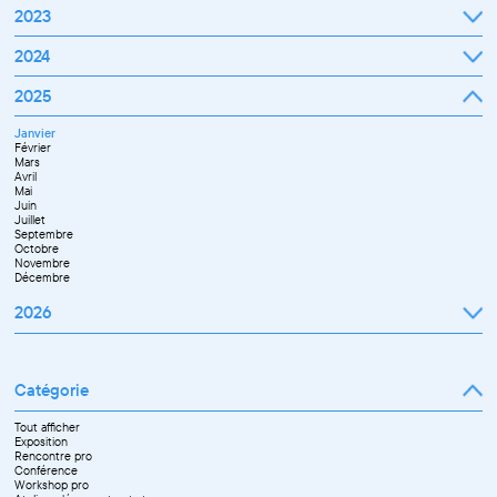
Janvier
2023
Février
Mars
Janvier
2024
Avril
Février
Mai
Mars
Juin
Janvier
2025
Avril
Juillet
Février
Mai
Septembre
Mars
Juin
Octobre
Janvier
Avril
Septembre
Novembre
Février
Mai
Octobre
Décembre
Mars
Juin
Novembre
Avril
Juillet
Décembre
Mai
Septembre
Juin
Novembre
Juillet
Décembre
Septembre
Octobre
Novembre
Décembre
2026
Janvier
Février
Mars
Catégorie
Avril
Mai
Juin
Tout afficher
Septembre
Exposition
Octobre
Rencontre pro
Novembre
Conférence
Workshop pro