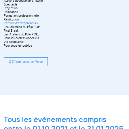
Ateliers découverte et stage
Spectacle
Projection
Résidence
Formation professionnelle
Restitution
Paroles d'entrepreneurs
Les Matinées du Pôle PIXEL
Pixel Break
Les Ateliers du Pôle PIXEL
Pour les professionnel·le·s
Vie associative
Pour tous les publics
X Effacer tous les filtres
Tous les événements compris
entre le 01.10.2021 et le 31.01.2025