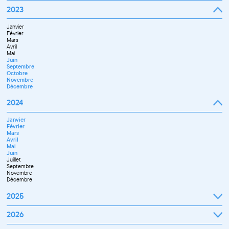
Novembre
Janvier
2023
Décembre
Février
Mars
Janvier
Avril
Février
Mai
Mars
Juin
Avril
Juillet
Mai
Septembre
Juin
Octobre
Septembre
Novembre
Octobre
Décembre
Novembre
Décembre
2024
Janvier
Février
Mars
Avril
Mai
Juin
Juillet
Septembre
Novembre
Décembre
2025
Janvier
2026
Février
Mars