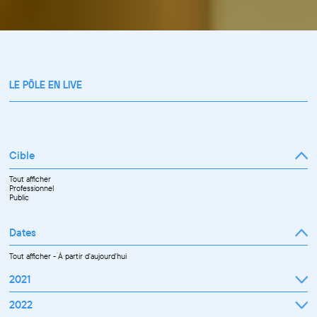
LE PÔLE EN LIVE
Cible
Tout afficher
Professionnel
Public
Dates
Tout afficher
-
À partir d'aujourd'hui
2021
Septembre
2022
Octobre