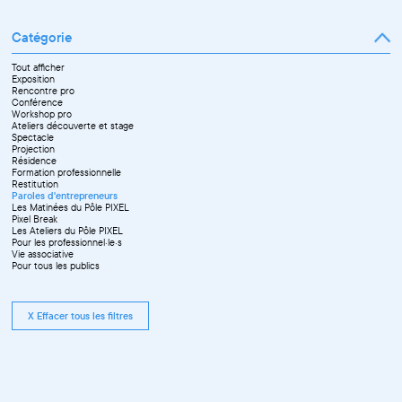
Janvier
Avril
Février
Mai
Mars
Juin
Catégorie
Avril
Juillet
Mai
Septembre
Juin
Octobre
Tout afficher
Septembre
Novembre
Exposition
Octobre
Décembre
Rencontre pro
Novembre
Conférence
Workshop pro
Ateliers découverte et stage
Spectacle
Projection
Résidence
Formation professionnelle
Restitution
Paroles d'entrepreneurs
Les Matinées du Pôle PIXEL
Pixel Break
Les Ateliers du Pôle PIXEL
Pour les professionnel·le·s
Vie associative
Pour tous les publics
X Effacer tous les filtres