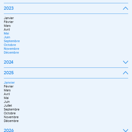
Octobre
Novembre
Janvier
2023
Décembre
Février
Mars
Janvier
Avril
Février
Mai
Mars
Juin
Avril
Juillet
Mai
Septembre
Juin
Octobre
Septembre
Novembre
Octobre
Décembre
Novembre
Décembre
2024
Janvier
2025
Février
Mars
Janvier
Avril
Février
Mai
Mars
Juin
Avril
Juillet
Mai
Septembre
Juin
Novembre
Juillet
Décembre
Septembre
Octobre
Novembre
Décembre
2026