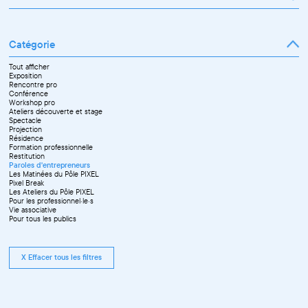
Janvier
Février
Mars
Catégorie
Avril
Mai
Juin
Tout afficher
Septembre
Exposition
Octobre
Rencontre pro
Novembre
Conférence
Workshop pro
Ateliers découverte et stage
Spectacle
Projection
Résidence
Formation professionnelle
Restitution
Paroles d'entrepreneurs
Les Matinées du Pôle PIXEL
Pixel Break
Les Ateliers du Pôle PIXEL
Pour les professionnel·le·s
Vie associative
Pour tous les publics
X Effacer tous les filtres