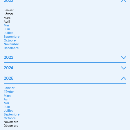
2022
Octobre
Novembre
Janvier
Décembre
Février
Mars
Avril
Mai
Juin
Juillet
Septembre
Octobre
Novembre
Décembre
2023
Janvier
2024
Février
Mars
Janvier
2025
Avril
Février
Mai
Mars
Juin
Janvier
Avril
Septembre
Février
Mai
Octobre
Mars
Juin
Novembre
Avril
Juillet
Décembre
Mai
Septembre
Juin
Novembre
Juillet
Décembre
Septembre
Octobre
Novembre
Décembre