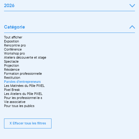
2026
Janvier
Février
Mars
Catégorie
Avril
Mai
Juin
Tout afficher
Septembre
Exposition
Octobre
Rencontre pro
Novembre
Conférence
Workshop pro
Ateliers découverte et stage
Spectacle
Projection
Résidence
Formation professionnelle
Restitution
Paroles d'entrepreneurs
Les Matinées du Pôle PIXEL
Pixel Break
Les Ateliers du Pôle PIXEL
Pour les professionnel·le·s
Vie associative
Pour tous les publics
X Effacer tous les filtres