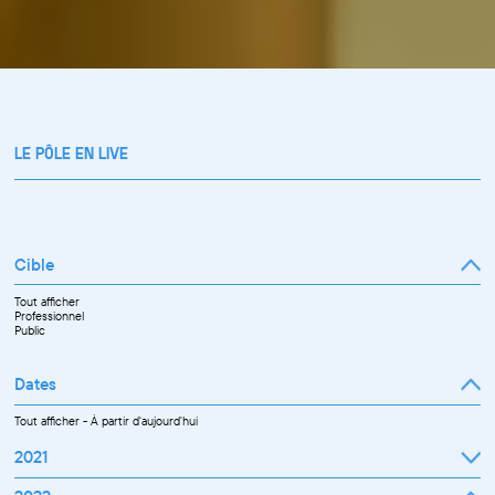
LE PÔLE EN LIVE
Cible
Tout afficher
Professionnel
Public
Dates
Tout afficher
-
À partir d'aujourd'hui
2021
Septembre