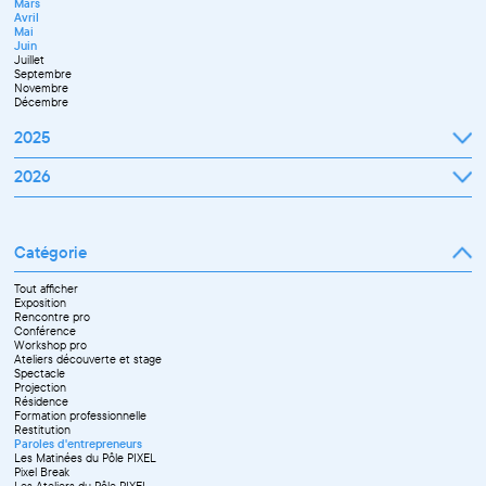
Mars
Juin
Octobre
Avril
Septembre
Novembre
Mai
Octobre
Décembre
Juin
Novembre
Juillet
Décembre
Septembre
Novembre
Décembre
2025
Janvier
2026
Février
Mars
Janvier
Avril
Février
Mai
Mars
Juin
Catégorie
Avril
Juillet
Mai
Septembre
Juin
Octobre
Tout afficher
Septembre
Novembre
Exposition
Octobre
Décembre
Rencontre pro
Novembre
Conférence
Workshop pro
Ateliers découverte et stage
Spectacle
Projection
Résidence
Formation professionnelle
Restitution
Paroles d'entrepreneurs
Les Matinées du Pôle PIXEL
Pixel Break
Les Ateliers du Pôle PIXEL