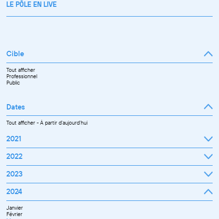
LE PÔLE EN LIVE
Cible
Tout afficher
Professionnel
Public
Dates
Tout afficher
-
À partir d'aujourd'hui
2021
Septembre
2022
Octobre
Novembre
Janvier
2023
Décembre
Février
Mars
Janvier
2024
Avril
Février
Mai
Mars
Juin
Janvier
Avril
Juillet
Février
Mai
Septembre