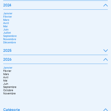
Mars
Janvier
2024
Avril
Février
Mai
Mars
Juin
Janvier
Avril
Juillet
Février
Mai
Septembre
Mars
Juin
Octobre
Avril
Septembre
Novembre
Mai
Octobre
Décembre
Juin
Novembre
Juillet
Décembre
Septembre
Novembre
Décembre
2025
Janvier
2026
Février
Mars
Janvier
Avril
Février
Mai
Mars
Juin
Avril
Juillet
Mai
Septembre
Juin
Octobre
Septembre
Novembre
Octobre
Décembre
Novembre
Catégorie