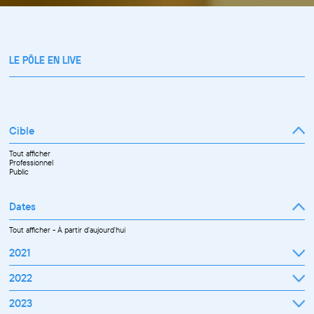
LE PÔLE EN LIVE
Cible
Tout afficher
Professionnel
Public
Dates
Tout afficher
-
À partir d'aujourd'hui
2021
Septembre
2022
Octobre
Novembre
Janvier
2023
Décembre
Février