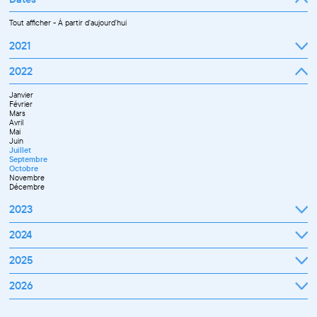
Tout afficher
-
À partir d'aujourd'hui
2021
Septembre
2022
Octobre
Novembre
Janvier
Décembre
Février
Mars
Avril
Mai
Juin
Juillet
Septembre
Octobre
Novembre
Décembre
2023
Janvier
2024
Février
Mars
Janvier
2025
Avril
Février
Mai
Mars
Juin
Janvier
2026
Avril
Septembre
Février
Mai
Octobre
Mars
Juin
Novembre
Janvier
Avril
Juillet
Décembre