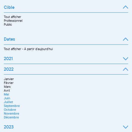
Cible
Tout afficher
Professionnel
Public
Dates
Tout afficher
-
À partir d'aujourd'hui
2021
Septembre
2022
Octobre
Novembre
Janvier
Décembre
Février
Mars
Avril
Mai
Juin
Juillet
Septembre
Octobre
Novembre
Décembre
2023