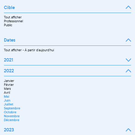
Cible
Tout afficher
Professionnel
Public
Dates
Tout afficher
-
À partir d'aujourd'hui
2021
Septembre
2022
Octobre
Novembre
Janvier
Décembre
Février
Mars
Avril
Mai
Juin
Juillet
Septembre
Octobre
Novembre
Décembre
2023