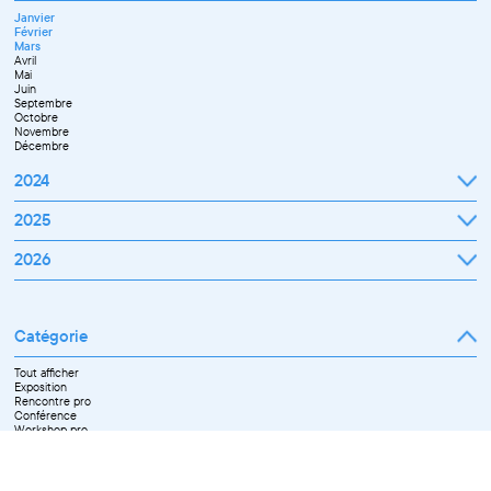
Janvier
Février
Mars
Avril
Mai
Juin
Septembre
Octobre
Novembre
Décembre
2024
Janvier
2025
Février
Mars
Janvier
2026
Avril
Février
Mai
Mars
Juin
Janvier
Avril
Juillet
Février
Mai
Septembre
Mars
Juin
Novembre
Catégorie
Avril
Juillet
Décembre
Mai
Septembre
Juin
Octobre
Tout afficher
Septembre
Novembre
Exposition
Octobre
Décembre
Rencontre pro
Novembre
Conférence
Workshop pro
Ateliers découverte et stage
Spectacle
Projection
Résidence