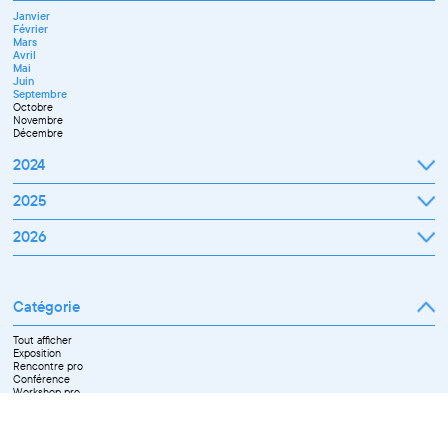
Janvier
Février
Mars
Avril
Mai
Juin
Septembre
Octobre
Novembre
Décembre
2024
Janvier
2025
Février
Mars
Janvier
2026
Avril
Février
Mai
Mars
Juin
Janvier
Avril
Juillet
Février
Mai
Septembre
Mars
Juin
Novembre
Catégorie
Avril
Juillet
Décembre
Mai
Septembre
Juin
Octobre
Tout afficher
Septembre
Novembre
Exposition
Octobre
Décembre
Rencontre pro
Novembre
Conférence
Workshop pro
Ateliers découverte et stage
Spectacle
Projection
Résidence