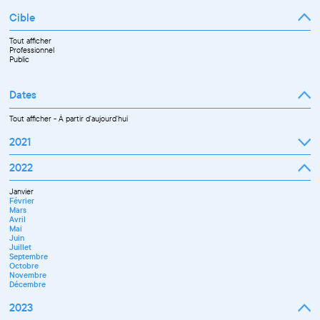
Cible
Tout afficher
Professionnel
Public
Dates
Tout afficher
-
À partir d'aujourd'hui
2021
Septembre
2022
Octobre
Novembre
Janvier
Décembre
Février
Mars
Avril
Mai
Juin
Juillet
Septembre
Octobre
Novembre
Décembre
2023