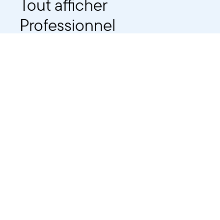
Tout afficher
Professionnel
Public
Dates
Tout afficher
-
À partir d'auj
2021