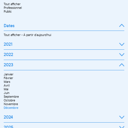
Tout afficher
Professionnel
Public
Dates
Tout afficher
-
À partir d'aujourd'hui
2021
Septembre
2022
Octobre
Novembre
Janvier
2023
Décembre
Février
Mars
Janvier
Avril
Février
Mai
Mars
Juin
Avril
Juillet
Mai
Septembre
Juin
Octobre
Septembre
Novembre
Octobre
Décembre
Novembre
Décembre
2024
Janvier
2025