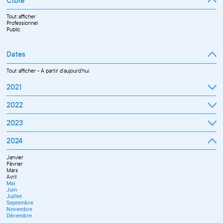
Cible
Tout afficher
Professionnel
Public
Dates
Tout afficher
-
À partir d'aujourd'hui
2021
Septembre
2022
Octobre
Novembre
Janvier
2023
Décembre
Février
Mars
Janvier
2024
Avril
Février
Mai
Mars
Juin
Janvier
Avril
Juillet
Février
Mai
Septembre
Mars
Juin
Octobre
Avril
Septembre
Novembre
Mai
Octobre
Décembre
Juin
Novembre
Juillet
Décembre
Septembre
Novembre
Décembre