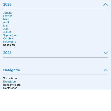
2025
Janvier
Février
Mars
Avril
Mai
Juin
Juillet
Septembre
Octobre
Novembre
Décembre
2026
Janvier
Février
Mars
Catégorie
Avril
Mai
Juin
Tout afficher
Septembre
Exposition
Octobre
Rencontre pro
Novembre
Conférence
Workshop pro
Ateliers découverte et stage
Spectacle
Projection
Résidence
Formation professionnelle
Restitution