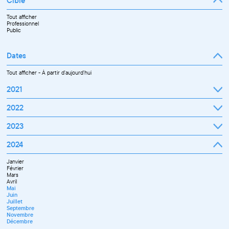
Cible
Tout afficher
Professionnel
Public
Dates
Tout afficher
-
À partir d'aujourd'hui
2021
Septembre
2022
Octobre
Novembre
Janvier
2023
Décembre
Février
Mars
Janvier
2024
Avril
Février
Mai
Mars
Juin
Janvier
Avril
Juillet
Février
Mai
Septembre
Mars
Juin
Octobre
Avril
Septembre
Novembre
Mai
Octobre
Décembre
Juin
Novembre
Juillet
Décembre
Septembre
Novembre
Décembre