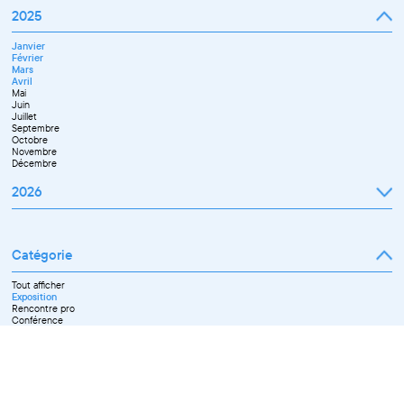
2025
Janvier
Février
Mars
Avril
Mai
Juin
Juillet
Septembre
Octobre
Novembre
Décembre
2026
Janvier
Février
Mars
Catégorie
Avril
Mai
Juin
Tout afficher
Septembre
Exposition
Octobre
Rencontre pro
Novembre
Conférence
Workshop pro
Ateliers découverte et stage
Spectacle
Projection
Résidence
Formation professionnelle
Restitution