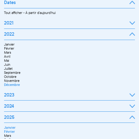
Dates
Tout afficher
-
À partir d'aujourd'hui
2021
Septembre
2022
Octobre
Novembre
Janvier
Décembre
Février
Mars
Avril
Mai
Juin
Juillet
Septembre
Octobre
Novembre
Décembre
2023
Janvier
2024
Février
Mars
Janvier
2025
Avril
Février
Mai
Mars
Juin
Janvier
Avril
Septembre
Février
Mai
Octobre
Mars
Juin
Novembre