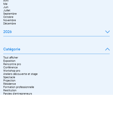
Avril
Juillet
Décembre
Mai
Septembre
Juin
Novembre
Juillet
Décembre
Septembre
Octobre
Novembre
Décembre
2026
Janvier
Février
Mars
Catégorie
Avril
Mai
Juin
Tout afficher
Septembre
Exposition
Octobre
Rencontre pro
Novembre
Conférence
Workshop pro
Ateliers découverte et stage
Spectacle
Projection
Résidence
Formation professionnelle
Restitution
Paroles d'entrepreneurs
Les Matinées du Pôle PIXEL
Pixel Break
Les Ateliers du Pôle PIXEL
Pour les professionnel·le·s
Vie associative