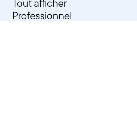
Tout afficher
Professionnel
Public
Dates
Tout afficher
-
À partir d'auj
2021