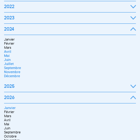
Septembre
2022
Octobre
Novembre
Janvier
2023
Décembre
Février
Mars
Janvier
2024
Avril
Février
Mai
Mars
Juin
Janvier
Avril
Juillet
Février
Mai
Septembre
Mars
Juin
Octobre
Avril
Septembre
Novembre
Mai
Octobre
Décembre
Juin
Novembre
Juillet
Décembre
Septembre
Novembre
Décembre
2025
Janvier
2026
Février
Mars
Janvier
Avril
Février
Mai
Mars
Juin
Avril
Juillet
Mai
Septembre
Juin
Octobre
Septembre
Novembre
Octobre
Décembre