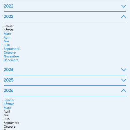
Septembre
2022
Octobre
Novembre
Janvier
2023
Décembre
Février
Mars
Janvier
Avril
Février
Mai
Mars
Juin
Avril
Juillet
Mai
Septembre
Juin
Octobre
Septembre
Novembre
Octobre
Décembre
Novembre
Décembre
2024
Janvier
2025
Février
Mars
Janvier
2026
Avril
Février
Mai
Mars
Juin
Janvier
Avril
Juillet
Février
Mai
Septembre
Mars
Juin
Novembre
Avril
Juillet
Décembre
Mai
Septembre
Juin
Octobre
Septembre
Novembre
Octobre
Décembre