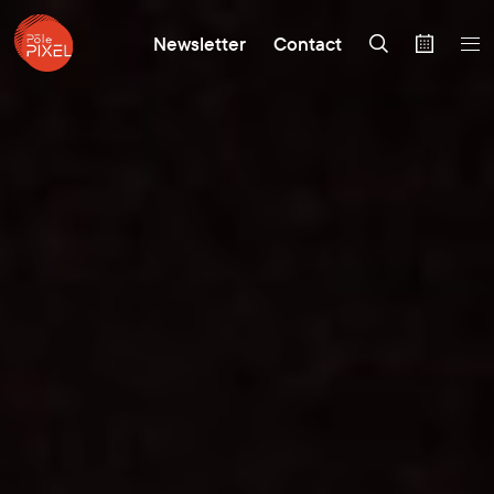
Newsletter
Contact