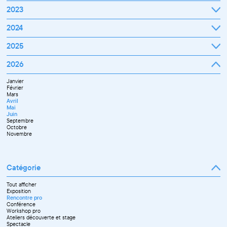
Novembre
Janvier
2023
Décembre
Février
Mars
Janvier
2024
Avril
Février
Mai
Mars
Juin
Janvier
2025
Avril
Juillet
Février
Mai
Septembre
Mars
Juin
Octobre
Janvier
2026
Avril
Septembre
Novembre
Février
Mai
Octobre
Décembre
Mars
Juin
Novembre
Janvier
Avril
Juillet
Décembre
Février
Mai
Septembre
Mars
Juin
Novembre
Avril
Juillet
Décembre
Mai
Septembre
Juin
Octobre
Septembre
Novembre
Octobre
Décembre
Novembre
Catégorie
Tout afficher
Exposition
Rencontre pro
Conférence
Workshop pro
Ateliers découverte et stage
Spectacle