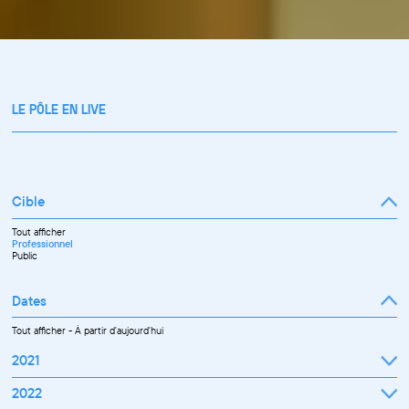
LE PÔLE EN LIVE
Cible
Tout afficher
Professionnel
Public
Dates
Tout afficher
-
À partir d'aujourd'hui
2021
Septembre
2022
Octobre