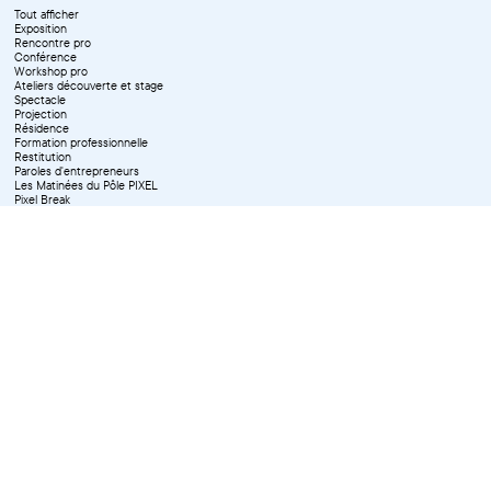
Tout afficher
Exposition
Rencontre pro
Conférence
Workshop pro
Ateliers découverte et stage
Spectacle
Projection
Résidence
Formation professionnelle
Restitution
Paroles d'entrepreneurs
Les Matinées du Pôle PIXEL
Pixel Break
Les Ateliers du Pôle PIXEL
Pour les professionnel·le·s
Vie associative
Pour tous les publics
X Effacer tous les filtres