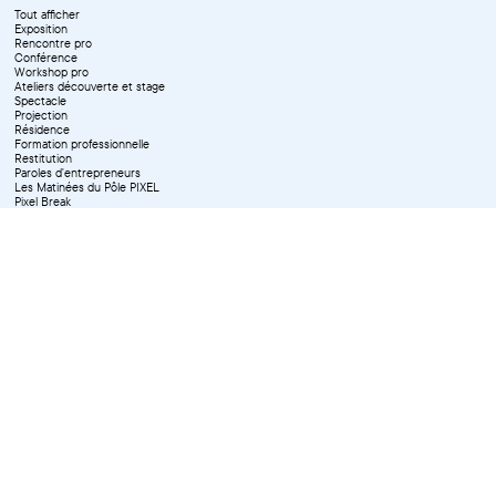
Tout afficher
Exposition
Rencontre pro
Conférence
Workshop pro
Ateliers découverte et stage
Spectacle
Projection
Résidence
Formation professionnelle
Restitution
Paroles d'entrepreneurs
Les Matinées du Pôle PIXEL
Pixel Break
Les Ateliers du Pôle PIXEL
Pour les professionnel·le·s
Vie associative
Pour tous les publics
X Effacer tous les filtres