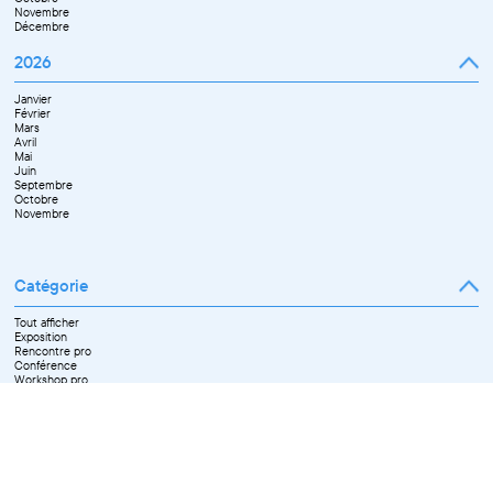
Novembre
Décembre
2026
Janvier
Février
Mars
Avril
Mai
Juin
Septembre
Octobre
Novembre
Catégorie
Tout afficher
Exposition
Rencontre pro
Conférence
Workshop pro
Ateliers découverte et stage
Spectacle
Projection
Résidence
Formation professionnelle
Restitution
Paroles d'entrepreneurs