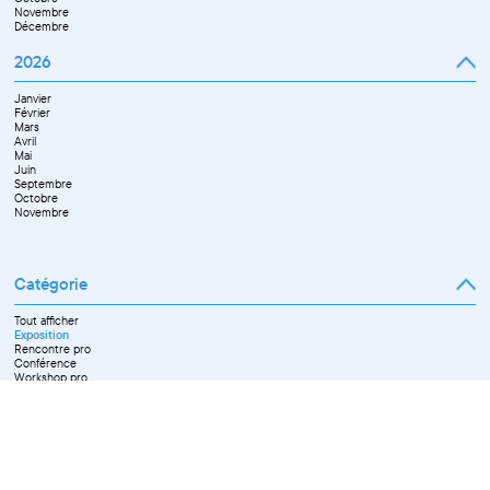
Novembre
Décembre
2026
Janvier
Février
Mars
Avril
Mai
Juin
Septembre
Octobre
Novembre
Catégorie
Tout afficher
Exposition
Rencontre pro
Conférence
Workshop pro
Ateliers découverte et stage
Spectacle
Projection
Résidence
Formation professionnelle
Restitution
Paroles d'entrepreneurs