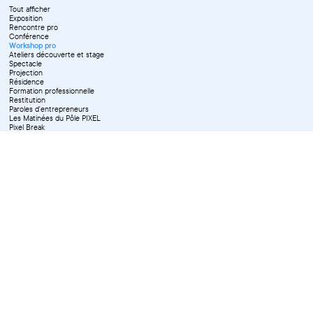
Tout afficher
Exposition
Rencontre pro
Conférence
Workshop pro
Ateliers découverte et stage
Spectacle
Projection
Résidence
Formation professionnelle
Restitution
Paroles d'entrepreneurs
Les Matinées du Pôle PIXEL
Pixel Break
Les Ateliers du Pôle PIXEL
Pour les professionnel·le·s
Vie associative
Pour tous les publics
X Effacer tous les filtres