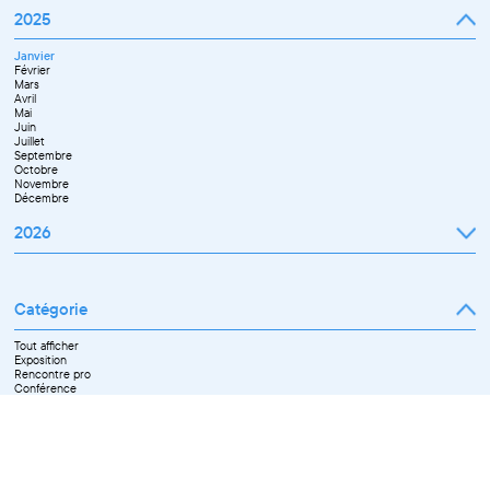
2025
Janvier
Février
Mars
Avril
Mai
Juin
Juillet
Septembre
Octobre
Novembre
Décembre
2026
Janvier
Février
Mars
Catégorie
Avril
Mai
Juin
Tout afficher
Septembre
Exposition
Octobre
Rencontre pro
Novembre
Conférence
Workshop pro
Ateliers découverte et stage
Spectacle
Projection
Résidence
Formation professionnelle
Restitution