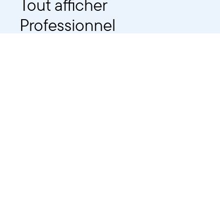
Tout afficher
Professionnel
Public
Dates
Tout afficher
-
À partir d'auj
2021