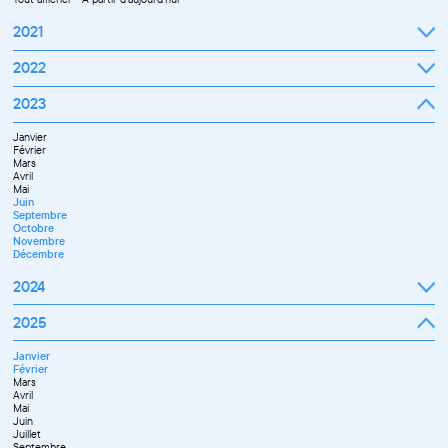
2021
Septembre
2022
Octobre
Novembre
Janvier
2023
Décembre
Février
Mars
Janvier
Avril
Février
Mai
Mars
Juin
Avril
Juillet
Mai
Septembre
Juin
Octobre
Septembre
Novembre
Octobre
Décembre
Novembre
Décembre
2024
Janvier
2025
Février
Mars
Janvier
Avril
Février
Mai
Mars
Juin
Avril
Juillet
Mai
Septembre
Juin
Novembre
Juillet
Décembre
Septembre