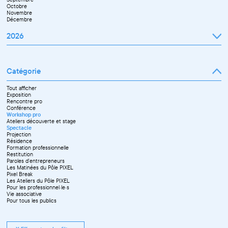
Octobre
Novembre
Décembre
2026
Janvier
Février
Mars
Catégorie
Avril
Mai
Juin
Tout afficher
Septembre
Exposition
Octobre
Rencontre pro
Novembre
Conférence
Workshop pro
Ateliers découverte et stage
Spectacle
Projection
Résidence
Formation professionnelle
Restitution
Paroles d'entrepreneurs
Les Matinées du Pôle PIXEL
Pixel Break
Les Ateliers du Pôle PIXEL
Pour les professionnel·le·s
Vie associative
Pour tous les publics