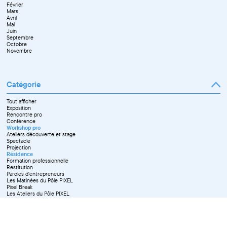
Février
Mai
Mars
Juin
Avril
Juillet
Mai
Septembre
Juin
Octobre
Septembre
Novembre
Octobre
Décembre
Novembre
Catégorie
Tout afficher
Exposition
Rencontre pro
Conférence
Workshop pro
Ateliers découverte et stage
Spectacle
Projection
Résidence
Formation professionnelle
Restitution
Paroles d'entrepreneurs
Les Matinées du Pôle PIXEL
Pixel Break
Les Ateliers du Pôle PIXEL
Pour les professionnel·le·s
Vie associative
Pour tous les publics