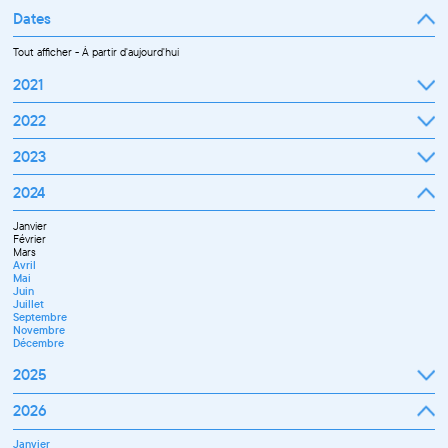
Dates
Tout afficher
-
À partir d'aujourd'hui
2021
Septembre
2022
Octobre
Novembre
Janvier
2023
Décembre
Février
Mars
Janvier
2024
Avril
Février
Mai
Mars
Juin
Janvier
Avril
Juillet
Février
Mai
Septembre
Mars
Juin
Octobre
Avril
Septembre
Novembre
Mai
Octobre
Décembre
Juin
Novembre
Juillet
Décembre
Septembre
Novembre
Décembre
2025
Janvier
2026
Février
Mars
Janvier
Avril